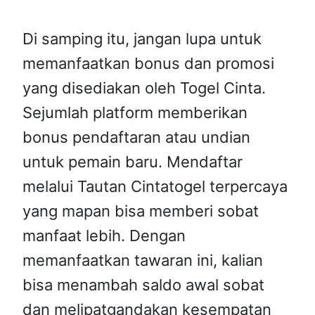
Di samping itu, jangan lupa untuk
memanfaatkan bonus dan promosi
yang disediakan oleh Togel Cinta.
Sejumlah platform memberikan
bonus pendaftaran atau undian
untuk pemain baru. Mendaftar
melalui Tautan Cintatogel terpercaya
yang mapan bisa memberi sobat
manfaat lebih. Dengan
memanfaatkan tawaran ini, kalian
bisa menambah saldo awal sobat
dan melipatgandakan kesempatan