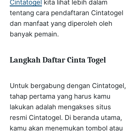
Cintatogel
kita lihat lebih dalam
tentang cara pendaftaran Cintatogel
dan manfaat yang diperoleh oleh
banyak pemain.
Langkah Daftar Cinta Togel
Untuk bergabung dengan Cintatogel,
tahap pertama yang harus kamu
lakukan adalah mengakses situs
resmi Cintatogel. Di beranda utama,
kamu akan menemukan tombol atau