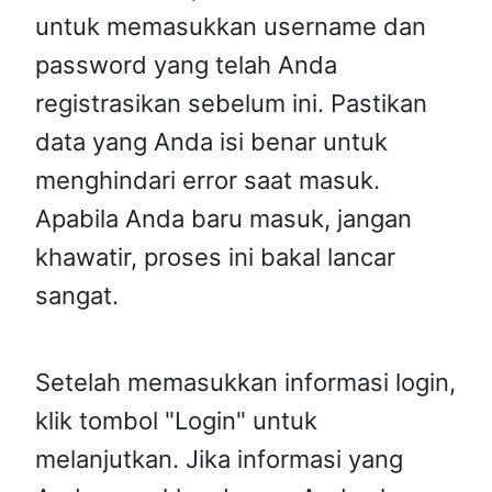
untuk memasukkan username dan
password yang telah Anda
registrasikan sebelum ini. Pastikan
data yang Anda isi benar untuk
menghindari error saat masuk.
Apabila Anda baru masuk, jangan
khawatir, proses ini bakal lancar
sangat.
Setelah memasukkan informasi login,
klik tombol "Login" untuk
melanjutkan. Jika informasi yang