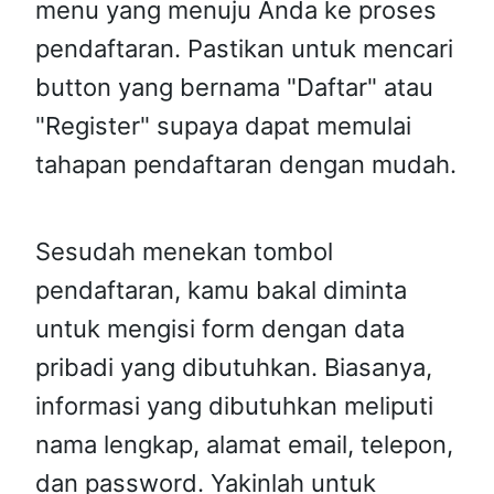
menu yang menuju Anda ke proses
pendaftaran. Pastikan untuk mencari
button yang bernama "Daftar" atau
"Register" supaya dapat memulai
tahapan pendaftaran dengan mudah.
Sesudah menekan tombol
pendaftaran, kamu bakal diminta
untuk mengisi form dengan data
pribadi yang dibutuhkan. Biasanya,
informasi yang dibutuhkan meliputi
nama lengkap, alamat email, telepon,
dan password. Yakinlah untuk