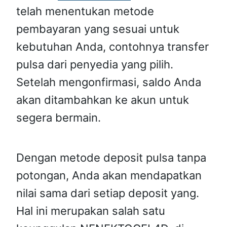
telah menentukan metode
pembayaran yang sesuai untuk
kebutuhan Anda, contohnya transfer
pulsa dari penyedia yang pilih.
Setelah mengonfirmasi, saldo Anda
akan ditambahkan ke akun untuk
segera bermain.
Dengan metode deposit pulsa tanpa
potongan, Anda akan mendapatkan
nilai sama dari setiap deposit yang.
Hal ini merupakan salah satu