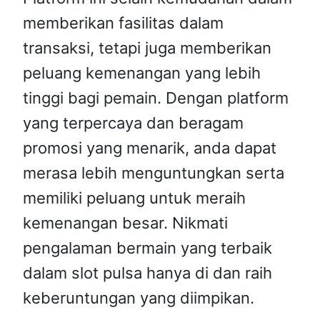
memberikan fasilitas dalam
transaksi, tetapi juga memberikan
peluang kemenangan yang lebih
tinggi bagi pemain. Dengan platform
yang terpercaya dan beragam
promosi yang menarik, anda dapat
merasa lebih menguntungkan serta
memiliki peluang untuk meraih
kemenangan besar. Nikmati
pengalaman bermain yang terbaik
dalam slot pulsa hanya di dan raih
keberuntungan yang diimpikan.