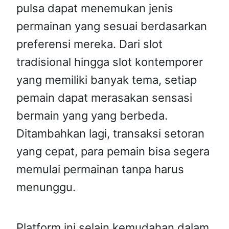
pulsa dapat menemukan jenis
permainan yang sesuai berdasarkan
preferensi mereka. Dari slot
tradisional hingga slot kontemporer
yang memiliki banyak tema, setiap
pemain dapat merasakan sensasi
bermain yang yang berbeda.
Ditambahkan lagi, transaksi setoran
yang cepat, para pemain bisa segera
memulai permainan tanpa harus
menunggu.
Platform ini selain kemudahan dalam