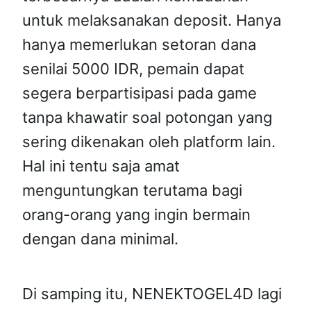
untuk melaksanakan deposit. Hanya
hanya memerlukan setoran dana
senilai 5000 IDR, pemain dapat
segera berpartisipasi pada game
tanpa khawatir soal potongan yang
sering dikenakan oleh platform lain.
Hal ini tentu saja amat
menguntungkan terutama bagi
orang-orang yang ingin bermain
dengan dana minimal.
Di samping itu, NENEKTOGEL4D lagi