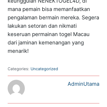
keunggulan NENEKTOGEL4D, di
mana pemain bisa memanfaatkan
pengalaman bermain mereka. Segera
lakukan setoran dan nikmati
keseruan permainan togel Macau
dari jaminan kemenangan yang
menarik!
Categories:
Uncategorized
AdminUtama