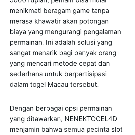
5000 rupiah, pemain bisa mulai
menikmati beragam game tanpa
merasa khawatir akan potongan
biaya yang mengurangi pengalaman
permainan. Ini adalah solusi yang
sangat menarik bagi banyak orang
yang mencari metode cepat dan
sederhana untuk berpartisipasi
dalam togel Macau tersebut.
Dengan berbagai opsi permainan
yang ditawarkan, NENEKTOGEL4D
menjamin bahwa semua pecinta slot