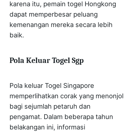
karena itu, pemain togel Hongkong
dapat memperbesar peluang
kemenangan mereka secara lebih
baik.
Pola Keluar Togel Sgp
Pola keluar Togel Singapore
memperlihatkan corak yang menonjol
bagi sejumlah petaruh dan
pengamat. Dalam beberapa tahun
belakangan ini, informasi