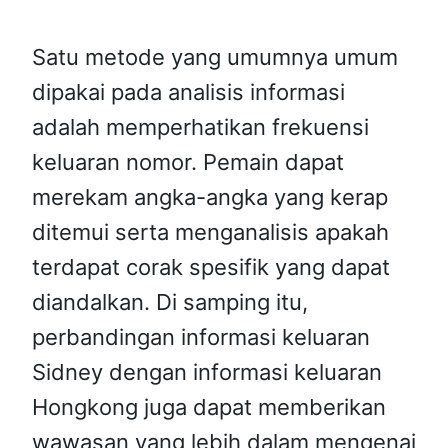
Satu metode yang umumnya umum
dipakai pada analisis informasi
adalah memperhatikan frekuensi
keluaran nomor. Pemain dapat
merekam angka-angka yang kerap
ditemui serta menganalisis apakah
terdapat corak spesifik yang dapat
diandalkan. Di samping itu,
perbandingan informasi keluaran
Sidney dengan informasi keluaran
Hongkong juga dapat memberikan
wawasan yang lebih dalam mengenai