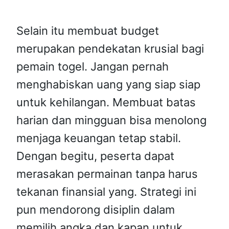
Selain itu membuat budget
merupakan pendekatan krusial bagi
pemain togel. Jangan pernah
menghabiskan uang yang siap siap
untuk kehilangan. Membuat batas
harian dan mingguan bisa menolong
menjaga keuangan tetap stabil.
Dengan begitu, peserta dapat
merasakan permainan tanpa harus
tekanan finansial yang. Strategi ini
pun mendorong disiplin dalam
memilih angka dan kapan untuk