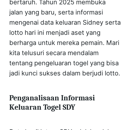
bertaruh. Tahun 2025 membuka
jalan yang baru, serta informasi
mengenai data keluaran Sidney serta
lotto hari ini menjadi aset yang
berharga untuk mereka pemain. Mari
kita telusuri secara mendalam
tentang pengeluaran togel yang bisa
jadi kunci sukses dalam berjudi lotto.
Penganalisaan Informasi
Keluaran Togel SDY