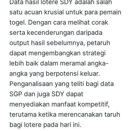
Data hasil lotere SDY adalah salah
satu acuan krusial untuk para pemain
togel. Dengan cara melihat corak
serta kecenderungan daripada
output hasil sebelumnya, petaruh
dapat mengembangkan strategi
lebih baik dalam meramal angka-
angka yang berpotensi keluar.
Penganalisaan yang teliti bagi data
SGP dan juga SDY dapat
menyediakan manfaat kompetitif,
terutama ketika merencanakan taruh
bagi lotere pada hari ini.