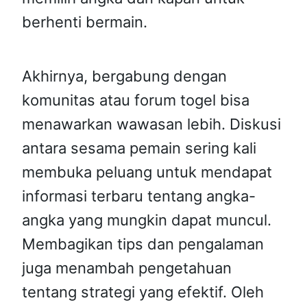
berhenti bermain.
Akhirnya, bergabung dengan
komunitas atau forum togel bisa
menawarkan wawasan lebih. Diskusi
antara sesama pemain sering kali
membuka peluang untuk mendapat
informasi terbaru tentang angka-
angka yang mungkin dapat muncul.
Membagikan tips dan pengalaman
juga menambah pengetahuan
tentang strategi yang efektif. Oleh