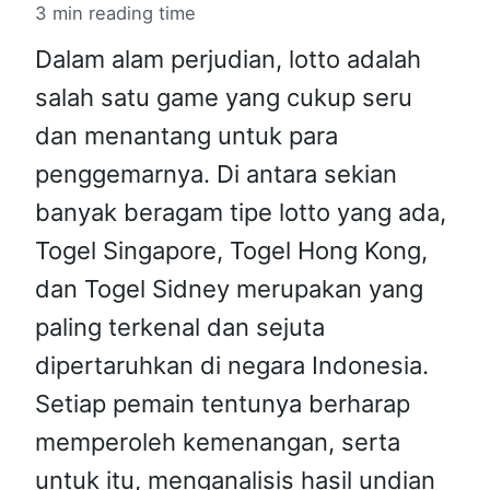
3 min reading time
Dalam alam perjudian, lotto adalah
salah satu game yang cukup seru
dan menantang untuk para
penggemarnya. Di antara sekian
banyak beragam tipe lotto yang ada,
Togel Singapore, Togel Hong Kong,
dan Togel Sidney merupakan yang
paling terkenal dan sejuta
dipertaruhkan di negara Indonesia.
Setiap pemain tentunya berharap
memperoleh kemenangan, serta
untuk itu, menganalisis hasil undian