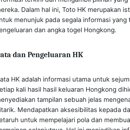
ereka. Dalam hal ini, Toto HK merupakan is
ntuk menunjuk pada segala informasi yang 
engeluaran dan angka togel Hongkong.
ata dan Pengeluaran HK
ata HK adalah informasi utama untuk sejum
etiap kali hasil hasil keluaran Hongkong dih
enyediakan tampilan sebuah jelas mengenai
itarik. Mendapatkan aksesibilitas kepada 
etaruh untuk mempelajari pola dan membuat