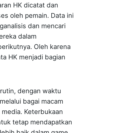
ran HK dicatat dan
s oleh pemain. Data ini
ganalisis dan mencari
ereka dalam
erikutnya. Oleh karena
ta HK menjadi bagian
rutin, dengan waktu
 melalui bagai macam
l media. Keterbukaan
ntuk tetap mendapatkan
 lebih baik dalam game