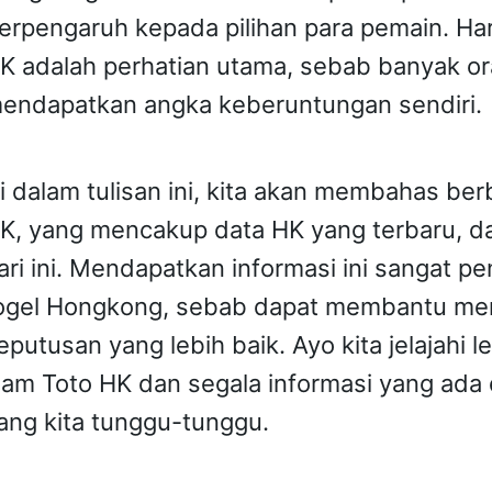
erpengaruh kepada pilihan para pemain. Har
K adalah perhatian utama, sebab banyak o
endapatkan angka keberuntungan sendiri.
i dalam tulisan ini, kita akan membahas ber
K, yang mencakup data HK yang terbaru, da
ari ini. Mendapatkan informasi ini sangat p
ogel Hongkong, sebab dapat membantu me
eputusan yang lebih baik. Ayo kita jelajahi
lam Toto HK dan segala informasi yang ada 
ang kita tunggu-tunggu.