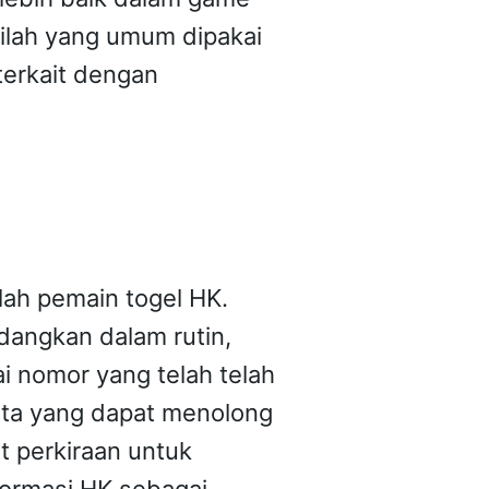
tilah yang umum dipakai
terkait dengan
lah pemain togel HK.
idangkan dalam rutin,
 nomor yang telah telah
data yang dapat menolong
 perkiraan untuk