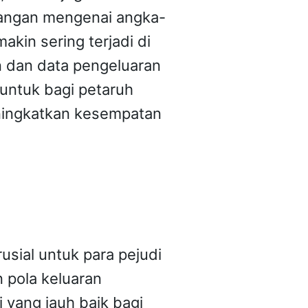
cangan mengenai angka-
kin sering terjadi di
n dan data pengeluaran
untuk bagi petaruh
ningkatkan kesempatan
usial untuk para pejudi
 pola keluaran
 yang jauh baik bagi