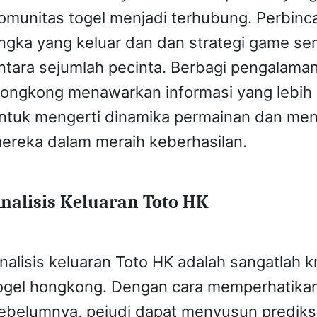
omunitas togel menjadi terhubung. Perbin
ngka yang keluar dan dan strategi game sema
ntara sejumlah pecinta. Berbagi pengalama
ongkong menawarkan informasi yang lebih 
ntuk mengerti dinamika permainan dan me
ereka dalam meraih keberhasilan.
nalisis Keluaran Toto HK
nalisis keluaran Toto HK adalah sangatlah kr
ogel hongkong. Dengan cara memperhatikan
ebelumnya, pejudi dapat menyusun prediksi