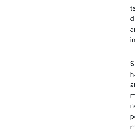
t
d
a
i
S
h
a
m
n
p
m