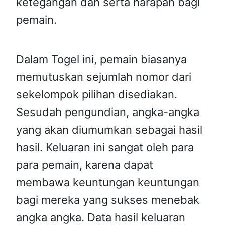
ketegangan dan serta harapan bagi
pemain.
Dalam Togel ini, pemain biasanya
memutuskan sejumlah nomor dari
sekelompok pilihan disediakan.
Sesudah pengundian, angka-angka
yang akan diumumkan sebagai hasil
hasil. Keluaran ini sangat oleh para
para pemain, karena dapat
membawa keuntungan keuntungan
bagi mereka yang sukses menebak
angka angka. Data hasil keluaran