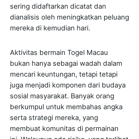
sering didaftarkan dicatat dan
dianalisis oleh meningkatkan peluang
mereka di kemudian hari.
Aktivitas bermain Togel Macau
bukan hanya sebagai wadah dalam
mencari keuntungan, tetapi tetapi
juga menjadi komponen dari budaya
sosial masyarakat. Banyak orang
berkumpul untuk membahas angka
serta strategi mereka, yang
membuat komunitas di permainan