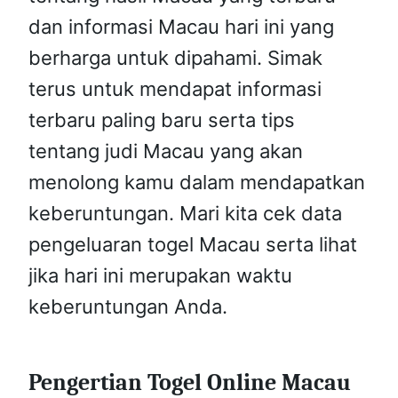
dan informasi Macau hari ini yang
berharga untuk dipahami. Simak
terus untuk mendapat informasi
terbaru paling baru serta tips
tentang judi Macau yang akan
menolong kamu dalam mendapatkan
keberuntungan. Mari kita cek data
pengeluaran togel Macau serta lihat
jika hari ini merupakan waktu
keberuntungan Anda.
Pengertian Togel Online Macau