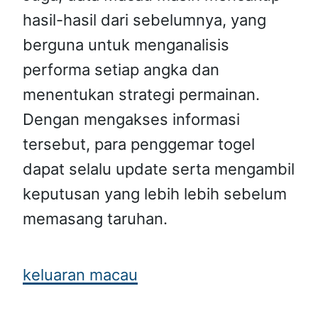
hasil-hasil dari sebelumnya, yang
berguna untuk menganalisis
performa setiap angka dan
menentukan strategi permainan.
Dengan mengakses informasi
tersebut, para penggemar togel
dapat selalu update serta mengambil
keputusan yang lebih lebih sebelum
memasang taruhan.
keluaran macau