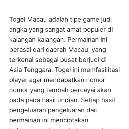
Togel Macau adalah tipe game judi
angka yang sangat amat populer di
kalangan kalangan. Permainan ini
berasal dari daerah Macau, yang
terkenal sebagai pusat berjudi di
Asia Tenggara. Togel ini memfasilitasi
player agar mendapatkan nomor-
nomor yang tambah percayai akan
pada pada hasil undian. Setiap hasil
pengeluaran pengeluaran dari
permainan ini menciptakan