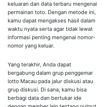
keluaran dan data terbaru mengenai
permainan toto. Dengan metode ini,
kamu dapat mengakses hasil dalam
waktu nyata serta agar tidak lewat
informasi penting mengenai nomor-
nomor yang keluar.
Yang terakhir, Anda dapat
bergabung dalam grup penggemar
lotto Macau pada jalur diskusi atau
grup diskusi. Di sana, kamu bisa
berbagi data dan bertukar ide
dengan member lain tentang output