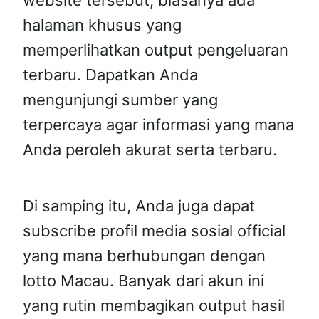
website tersebut, biasanya ada
halaman khusus yang
memperlihatkan output pengeluaran
terbaru. Dapatkan Anda
mengunjungi sumber yang
terpercaya agar informasi yang mana
Anda peroleh akurat serta terbaru.
Di samping itu, Anda juga dapat
subscribe profil media sosial official
yang mana berhubungan dengan
lotto Macau. Banyak dari akun ini
yang rutin membagikan output hasil